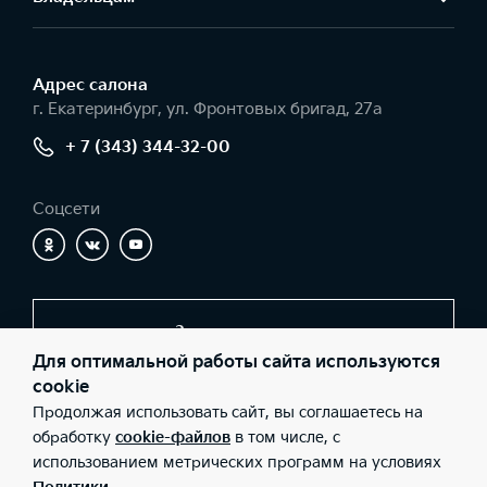
Адрес салонa
г. Екатеринбург, ул. Фронтовых бригад, 27а
+ 7 (343) 344-32-00
Соцсети
Заказать звонок
Для оптимальной работы сайта используются
cookie
Продолжая использовать сайт, вы соглашаетесь на
© 2026 Юридические лица ООО «Глазурит» (Фактический
адрес: г. Екатеринбург, ул. Фронтовых бригад, 27а; Телефон: + 7
обработку
cookie-файлов
в том числе, с
(343) 344-32-00; ИНН: 6686113800; ОГРН: 1196658017203), ООО
использованием метрических программ на условиях
«Киа Россия и СНГ» (Фактический адрес: г.Москва, Валовая 26;
Телефон: 8 800 301 08 80; ИНН: 7728674093; ОГРН: